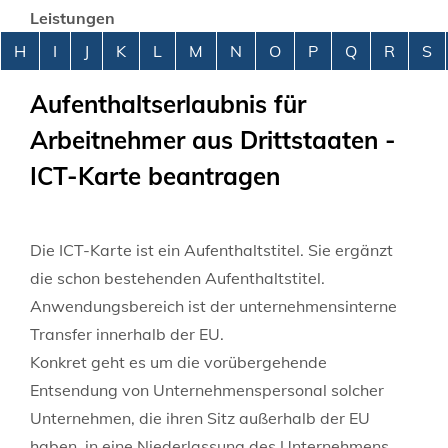
Leistungen
Alphabetisches Register überspringen
H
I
J
K
L
M
N
O
P
Q
R
S
Aufenthaltserlaubnis für
Arbeitnehmer aus Drittstaaten -
ICT-Karte beantragen
Die ICT-Karte ist ein Aufenthaltstitel. Sie ergänzt
die schon bestehenden Aufenthaltstitel.
Anwendungsbereich ist der unternehmensinterne
Transfer innerhalb der EU.
Konkret geht es um die vorübergehende
Entsendung von Unternehmenspersonal solcher
Unternehmen, die ihren Sitz außerhalb der EU
haben, in eine Niederlassung des Unternehmens