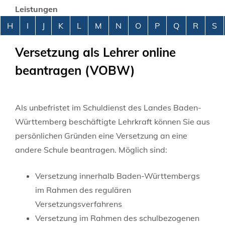
Leistungen
Alphabetisches Register überspringen
H
I
J
K
L
M
N
O
P
Q
R
S
Versetzung als Lehrer online
beantragen (VOBW)
Als unbefristet im Schuldienst des Landes Baden-
Württemberg beschäftigte Lehrkraft können Sie aus
persönlichen Gründen eine Versetzung an eine
andere Schule beantragen. Möglich sind:
Versetzung innerhalb Baden-Württembergs
im Rahmen des regulären
Versetzungsverfahrens
Versetzung im Rahmen des schulbezogenen