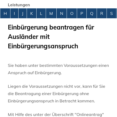
Leistungen
Alphabetisches Register überspringen
H
I
J
K
L
M
N
O
P
Q
R
S
Einbürgerung beantragen für
Ausländer mit
Einbürgerungsanspruch
Sie haben unter bestimmten Voraussetzungen einen
Anspruch auf Einbürgerung.
Liegen die Voraussetzungen nicht vor, kann für Sie
die Beantragung einer Einbürgerung ohne
Einbürgerungsanspruch in Betracht kommen.
Mit Hilfe des unter der Überschrift "Onlineantrag"