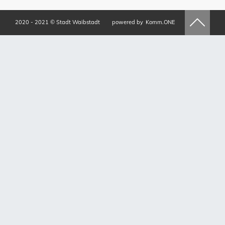
2020 - 2021 © Stadt Waibstadt
powered by
Komm.ONE