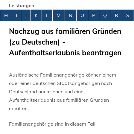
Leistungen
Alphabetisches Register überspringen
H
I
J
K
L
M
N
O
P
Q
R
S
Nachzug aus familiären Gründen
(zu Deutschen) -
Aufenthaltserlaubnis beantragen
Ausländische Familienangehörige können einem
oder einer deutschen Staatsangehörigen nach
Deutschland nachziehen und eine
Aufenthaltserlaubnis aus familiären Gründen
erhalten.
Familienangehörige sind in diesem Fall: