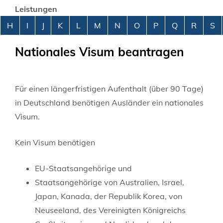
Leistungen
Alphabetisches Register überspringen
H
I
J
K
L
M
N
O
P
Q
R
S
Nationales Visum beantragen
Für einen längerfristigen Aufenthalt (über 90 Tage)
in Deutschland benötigen Ausländer ein nationales
Visum.
Kein Visum benötigen
EU-Staatsangehörige und
Staatsangehörige von Australien, Israel,
Japan, Kanada, der Republik Korea, von
Neuseeland, des Vereinigten Königreichs