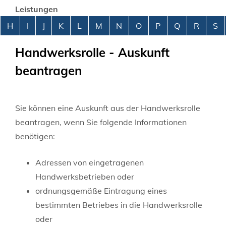
Leistungen
Alphabetisches Register überspringen
H
I
J
K
L
M
N
O
P
Q
R
S
Handwerksrolle - Auskunft
beantragen
Sie können eine Auskunft aus der Handwerksrolle
beantragen, wenn Sie folgende Informationen
benötigen:
Adressen von eingetragenen
Handwerksbetrieben oder
ordnungsgemäße Eintragung eines
bestimmten Betriebes in die Handwerksrolle
oder