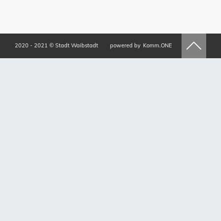
2020 - 2021 © Stadt Waibstadt
powered by
Komm.ONE