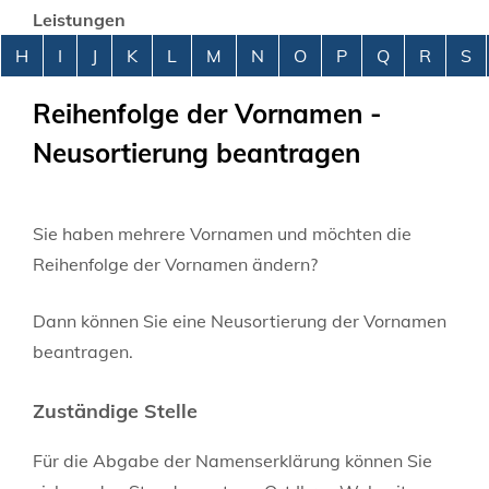
Leistungen
Alphabetisches Register überspringen
H
I
J
K
L
M
N
O
P
Q
R
S
Reihenfolge der Vornamen -
Neusortierung beantragen
Sie haben mehrere Vornamen und möchten die
Reihenfolge der Vornamen ändern?
Dann können Sie eine Neusortierung der Vornamen
beantragen.
Zuständige Stelle
Für die Abgabe der Namenserklärung können Sie