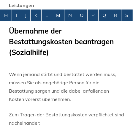
Leistungen
Alphabetisches Register überspringen
H
I
J
K
L
M
N
O
P
Q
R
S
Übernahme der
Bestattungskosten beantragen
(Sozialhilfe)
Wenn jemand stirbt und bestattet werden muss,
müssen Sie als angehörige Person für die
Bestattung sorgen und die dabei anfallenden
Kosten vorerst übernehmen.
Zum Tragen der Bestattungskosten verpflichtet sind
nacheinander: