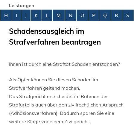
Leistungen
Alphabetisches Register überspringen
H
I
J
K
L
M
N
O
P
Q
R
S
Schadensausgleich im
Strafverfahren beantragen
Ihnen ist durch eine Straftat Schaden entstanden?
Als Opfer können Sie diesen Schaden im
Strafverfahren geltend machen.
Das Strafgericht entscheidet im Rahmen des
Strafurteils auch über den zivilrechtlichen Anspruch
(Adhäsionsverfahren). Dadurch sparen Sie eine
weitere Klage vor einem Zivilgericht.