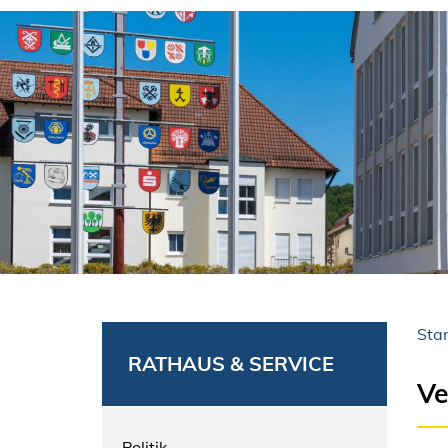
Star
RATHAUS & SERVICE
Ve
Politik