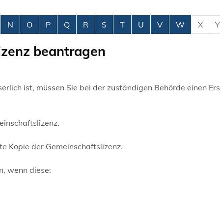
N
O
P
Q
R
S
T
U
V
W
X
Y
lizenz beantragen
rlich ist, müssen Sie bei der zuständigen Behörde einen Er
inschaftslizenz.
te Kopie der Gemeinschaftslizenz.
n, wenn diese: