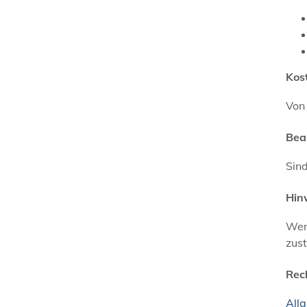
Kos
Von
Bea
Sind
Hin
Wenn
zus
Rec
All