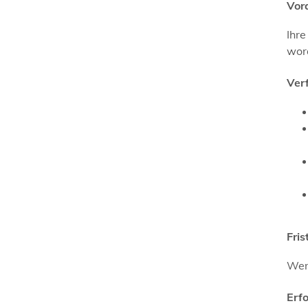
Vor
Ihre
wor
Ver
Fris
Wen
Erf