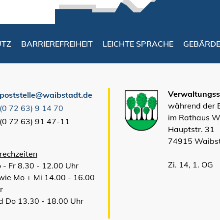
UTZ
BARRIEREFREIHEIT
LEICHTE SPRACHE
GEBÄRD
Verwaltungsst
poststelle@waibstadt.de
während der
(0
72
63) 9
14
70
im Rathaus W
(0
72
63) 91
47-11
Hauptstr. 31
74915 Waibs
rechzeiten
Zi. 14, 1. OG
 - Fr 8.30 - 12.00 Uhr
wie Mo + Mi 14.00 - 16.00
r
d Do 13.30 - 18.00 Uhr