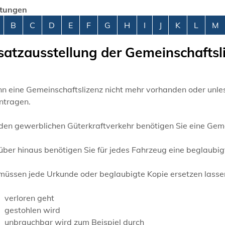
stungen
abetisches Register überspringen
B
C
D
E
F
G
H
I
J
K
L
M
satzausstellung der Gemeinschafts
 eine Gemeinschaftslizenz nicht mehr vorhanden oder unlese
ntragen.
den gewerblichen Güterkraftverkehr benötigen Sie eine Geme
ber hinaus benötigen Sie für jedes Fahrzeug eine beglaubig
 müssen jede Urkunde oder beglaubigte Kopie ersetzen lasse
verloren geht
gestohlen wird
unbrauchbar wird zum Beispiel durch