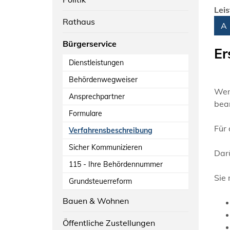
Lei
Rathaus
Alph
A
Bürgerservice
Er
Dienstleistungen
Behördenwegweiser
Wenn
Ansprechpartner
bea
Formulare
Für 
Verfahrensbeschreibung
Sicher Kommunizieren
Darü
115 - Ihre Behördennummer
Sie
Grundsteuerreform
Bauen & Wohnen
Öffentliche Zustellungen