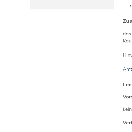
Zus
das 
Kauf
Hin
Amt
Lei
Vor
kei
Ver