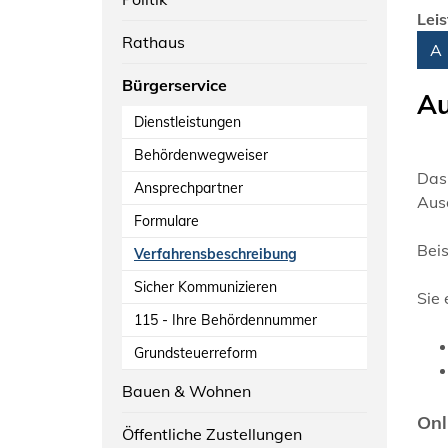
Lei
Rathaus
Alph
A
Bürgerservice
Au
Dienstleistungen
Behördenwegweiser
Das 
Ansprechpartner
Aus
Formulare
Beis
Verfahrensbeschreibung
Sicher Kommunizieren
Sie 
115 - Ihre Behördennummer
Grundsteuerreform
Bauen & Wohnen
Onl
Öffentliche Zustellungen