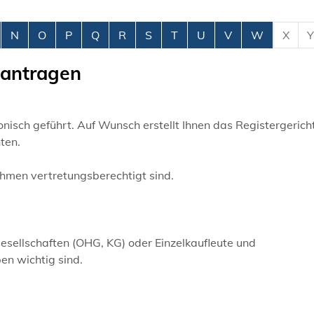
N
O
P
Q
R
S
T
U
V
W
X
Y
eantragen
ronisch geführt. Auf Wunsch erstellt Ihnen das Registergerich
ten.
ehmen vertretungsberechtigt sind.
sellschaften (OHG, KG) oder Einzelkaufleute und
en wichtig sind.