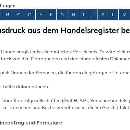
stungen
abetisches Register überspringen
B
C
D
E
F
G
H
I
J
K
L
M
sdruck aus dem Handelsregister b
Handelsregister ist ein amtliches Verzeichnis. Es wird elekt
druck von den Eintragungen und den eingereichten Dokumen
piel: Namen der Personen, die für das eingetragene Untern
erhalten Informationen
über Kapitalgesellschaften (GmbH, AG), Personenhandelsge
zu Tatsachen und Rechtsverhältnissen, die im Geschäftsleb
ineantrag und Formulare