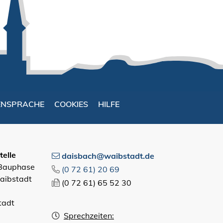
ENSPRACHE
COOKIES
HILFE
elle
daisbach@waibstadt.de
 Bauphase
(0
72
61) 20
69
aibstadt
(0
72
61) 65
52
30
tadt
Sprechzeiten: