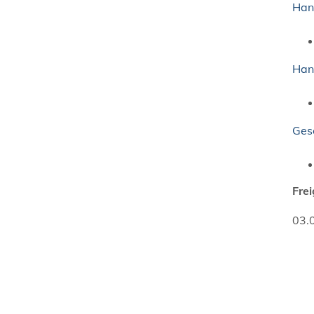
Han
Han
Gese
Fre
03.