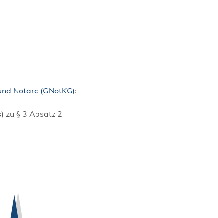
e und Notare (GNotKG)
:
) zu § 3 Absatz 2