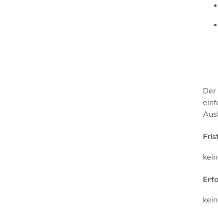
Der
einf
Ausk
Fris
kei
Erf
kei