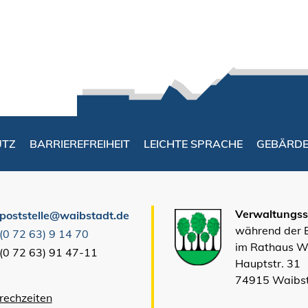
UTZ
BARRIEREFREIHEIT
LEICHTE SPRACHE
GEBÄRD
Verwaltungsst
poststelle@waibstadt.de
während der
(0
72
63) 9
14
70
im Rathaus W
(0
72
63) 91
47-11
Hauptstr. 31
74915 Waibs
rechzeiten