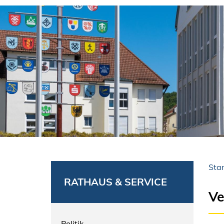
Star
RATHAUS & SERVICE
Ve
Politik