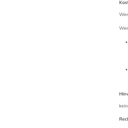
Kos
Wenn
Wen
Hin
kei
Rec