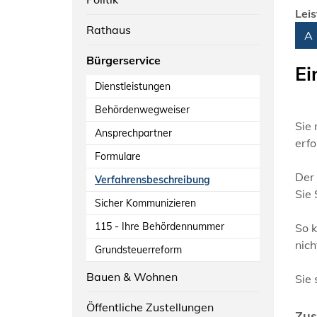
Lei
Rathaus
Alph
A
Bürgerservice
Ei
Dienstleistungen
Behördenwegweiser
Sie
Ansprechpartner
erfo
Formulare
Der 
Verfahrensbeschreibung
Sie 
Sicher Kommunizieren
115 - Ihre Behördennummer
So 
nich
Grundsteuerreform
Bauen & Wohnen
Sie 
Öffentliche Zustellungen
Zus