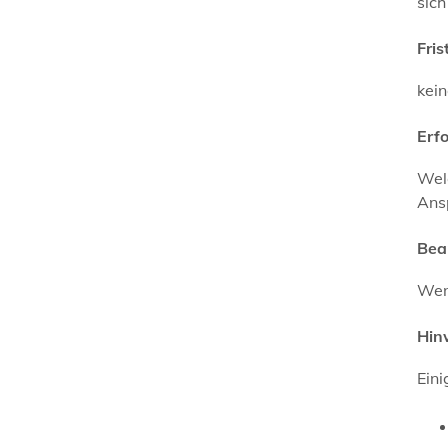
sich
Fris
kei
Erf
Welc
Ans
Bea
Wenn
Hin
Ein