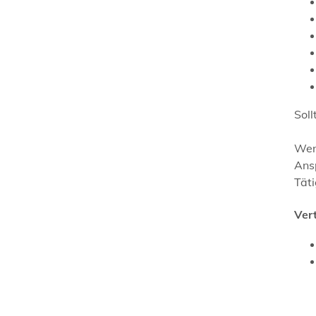
Soll
Wenn
Ansp
Täti
Ver