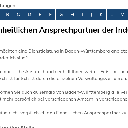
stungen
abetisches Register überspringen
B
C
D
E
F
G
H
I
J
K
L
M
nheitlichen Ansprechpartner der I
 möchten eine Dienstleistung in Baden-Württemberg anbiete
rderlich sind?
einheitliche Ansprechpartner hilft Ihnen weiter. Er ist mit 
Schritt für Schritt durch die einzelnen Verwaltungsverfahren. E
können Sie auch außerhalb von Baden-Württemberg alle Verf
t mehr persönlich bei verschiedenen Ämtern in verschiedene
sind nicht verpflichtet, den Einheitlichen Ansprechpartner zu
tändige Stelle