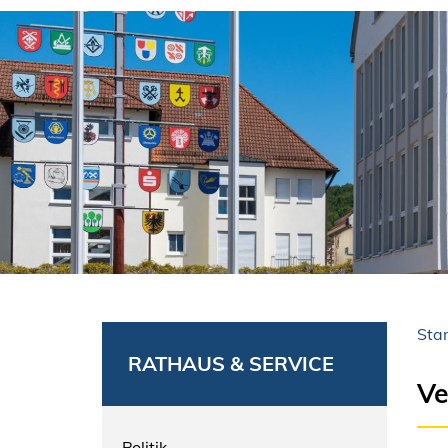
Star
RATHAUS & SERVICE
Ve
Politik