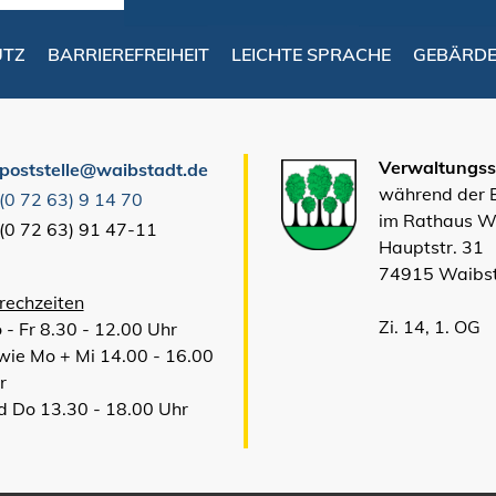
UTZ
BARRIEREFREIHEIT
LEICHTE SPRACHE
GEBÄRD
Verwaltungsst
poststelle@waibstadt.de
während der
(0
72
63) 9
14
70
im Rathaus W
(0
72
63) 91
47-11
Hauptstr. 31
74915 Waibs
rechzeiten
Zi. 14, 1. OG
 - Fr 8.30 - 12.00 Uhr
wie Mo + Mi 14.00 - 16.00
r
d Do 13.30 - 18.00 Uhr