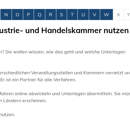
N
O
P
Q
R
S
T
U
V
W
X
Y
ndustrie- und Handelskammer nutzen
n? Sie wollen wissen, wie das geht und welche Unterlagen
unterschiedlichen Verwaltungsstellen und Kammern vernetzt un
r ist ein Partner für alle Verfahren.
ahren online abwickeln und Unterlagen übermitteln.
Sie mü
n Ländern erscheinen.
 nutzen.