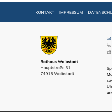
KONTAKT
IMPRESSUM
DATENSCH
Rathaus Waibstadt
Hauptstraße 31
Sp
74915 Waibstadt
Mo
so
Uh
un