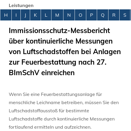
Leistungen
Alphabetisches Register überspringen
H
I
J
K
L
M
N
O
P
Q
R
S
Immissionsschutz-Messbericht
über kontinuierliche Messungen
von Luftschadstoffen bei Anlagen
zur Feuerbestattung nach 27.
BImSchV einreichen
Wenn Sie eine Feuerbestattungsanlage für
menschliche Leichname betreiben, müssen Sie den
Luftschadstoffausstoß für bestimmte
Luftschadstoffe durch kontinuierliche Messungen
fortlaufend ermitteln und aufzeichnen.