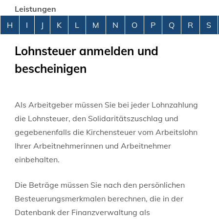
Leistungen
Alphabetisches Register überspringen
H
I
J
K
L
M
N
O
P
Q
R
S
Lohnsteuer anmelden und
bescheinigen
Als Arbeitgeber müssen Sie bei jeder Lohnzahlung
die Lohnsteuer, den Solidaritätszuschlag und
gegebenenfalls die Kirchensteuer vom Arbeitslohn
Ihrer Arbeitnehmerinnen und Arbeitnehmer
einbehalten.
Die Beträge müssen Sie nach den persönlichen
Besteuerungsmerkmalen berechnen, die in der
Datenbank der Finanzverwaltung als