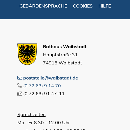
GEBÄRDENSPRACHE
COOKIES
HILFE
Rathaus Waibstadt
Hauptstraße 31
74915 Waibstadt
poststelle@waibstadt.de
(0
72
63) 9
14
70
(0
72
63) 91
47-11
Sprechzeiten
Mo - Fr 8.30 - 12.00 Uhr