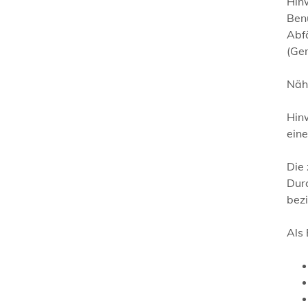
Hinw
Ben
Abf
(Ge
Näh
Hin
ein
Die
Dur
bezi
Als 