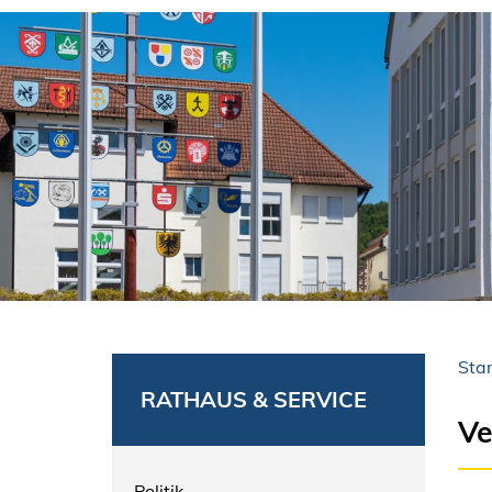
Star
RATHAUS & SERVICE
Ve
Politik