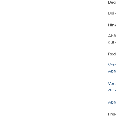
Bea
Bei 
Hin
Abfä
auf 
Rec
Ver
Abf
Ver
zur
Abf
Fre