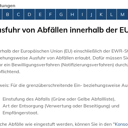
stungen
abetisches Register überspringen
B
C
D
E
F
G
H
I
J
K
L
M
sfuhr von Abfällen innerhalb der E
rhalb der Europäischen Union (EU) einschließlich der EWR-S
ehungsweise Ausfuhr von Abfällen erlaubt. Dafür müssen Sie 
r ein Bewilligungsverfahren (Notifizierungsverfahren) durchzu
flichtend.
weis:
Für die grenzüberschreitende Ein- beziehungsweise Ausf
Einstufung des Abfalls (Grüne oder Gelbe Abfallliste),
Art der Entsorgung (Verwertung oder Beseitigung) und
Empfängerstaat.
he Abfälle wie eingestuft werden, können Sie in den "
Konsol