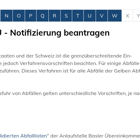
N
O
P
Q
R
S
T
U
V
W
X
Y
U - Notifizierung beantragen
taaten und der Schweiz ist die grenzüberschreitende Ein-
jedoch Verfahrensvorschriften beachten. Für einige Abfälle 
führen. Dieses Verfahren ist für alle Abfälle der Gelben Abfa
uhr von Abfällen gelten unterschiedliche Vorschriften, je na
idierten Abfalllisten
" der Anlaufstelle Basler Übereinkomm