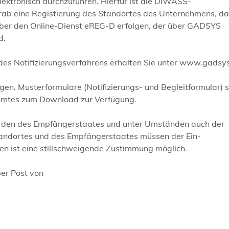
lektronisch durchzuführen. Hierfür ist die DIWASS-
orab eine Registierung des Standortes des Unternehmens, d
 über den Online-Dienst eREG-D erfolgen, der über GADSYS
d.
des Notifizierungsverfahrens erhalten Sie unter www.gadsys
gen. Musterformulare (Notifizierungs- und Begleitformular) 
samtes zum Download zur Verfügung.
hörden des Empfängerstaates und unter Umständen auch der
andortes und des Empfängerstaates müssen der Ein-
ten ist eine stillschweigende Zustimmung möglich.
per Post von