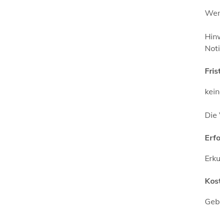
Wenn
Hinw
Noti
Fris
kei
Die
Erf
Erku
Kos
Geb