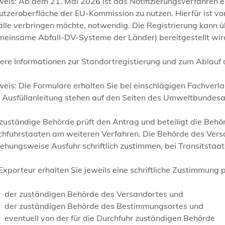
eis: Ab dem 21. Mai 2026 ist das Notifizierungsverfahren e
utzeroberfläche der EU-Kommission zu nutzen. Hierfür ist v
älle verbringen möchte, notwendig. Die Registrierung kann
meinsame Abfall-DV-Systeme der Länder) bereitgestellt wir
ere Informationen zur Standortregistierung und zum Ablauf 
weis:
Die Formulare erhalten Sie bei einschlägigen Fachverla
e Ausfüllanleitung stehen auf den Seiten des Umweltbunde
 zuständige Behörde prüft den Antrag und beteiligt die Be
chfuhrstaaten am weiteren Verfahren.
Die Behörde des Vers
ehungsweise Ausfuhr schriftlich zustimmen, bei Transitstaa
Exporteur erhalten Sie jeweils eine schriftliche Zustimmung 
der zuständigen Behörde des Versandortes und
der zuständigen Behörde des Bestimmungsortes und
eventuell von der für die Durchfuhr zuständigen Behörde