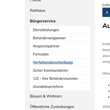
Lei
Rathaus
Alph
A
Bürgerservice
Au
Dienstleistungen
Behördenwegweiser
Inne
Ansprechpartner
bezi
Formulare
zuvo
verp
Verfahrensbeschreibung
Sicher Kommunizieren
Hin
115 - Ihre Behördennummer
Grundsteuerreform
Bauen & Wohnen
Öffentliche Zustellungen
Welc