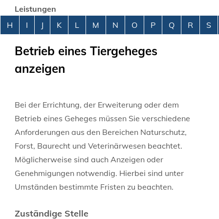
Leistungen
Alphabetisches Register überspringen
H
I
J
K
L
M
N
O
P
Q
R
S
Betrieb eines Tiergeheges
anzeigen
Bei der Errichtung, der Erweiterung oder dem
Betrieb eines Geheges müssen Sie verschiedene
Anforderungen aus den Bereichen Naturschutz,
Forst, Baurecht und Veterinärwesen beachtet.
Möglicherweise sind auch Anzeigen oder
Genehmigungen notwendig. Hierbei sind unter
Umständen bestimmte Fristen zu beachten.
Zuständige Stelle