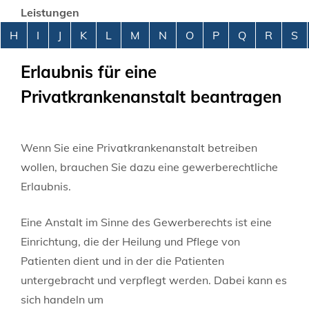
Leistungen
Alphabetisches Register überspringen
H
I
J
K
L
M
N
O
P
Q
R
S
Erlaubnis für eine
Privatkrankenanstalt beantragen
Wenn Sie eine Privatkrankenanstalt betreiben
wollen, brauchen Sie dazu eine gewerberechtliche
Erlaubnis.
Eine Anstalt im Sinne des Gewerberechts ist eine
Einrichtung, die der Heilung und Pflege von
Patienten dient und in der die
Patienten
untergebracht und verpflegt werden. Dabei kann es
sich handeln um