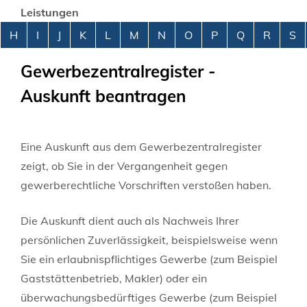
Leistungen
Alphabetisches Register überspringen
H
I
J
K
L
M
N
O
P
Q
R
S
Gewerbezentralregister -
Auskunft beantragen
Eine Auskunft aus dem Gewerbezentralregister
zeigt, ob Sie in der Vergangenheit gegen
gewerberechtliche Vorschriften verstoßen haben.
Die Auskunft dient auch als Nachweis Ihrer
persönlichen Zuverlässigkeit, beispielsweise wenn
Sie ein erlaubnispflichtiges Gewerbe (zum Beispiel
Gaststättenbetrieb, Makler) oder ein
überwachungsbedürftiges Gewerbe (zum Beispiel