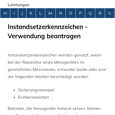
Leistungen
Alphabetisches Register überspringen
H
I
J
K
L
M
N
O
P
Q
R
S
Instandsetzerkennzeichen -
Verwendung beantragen
Instandsetzerkennzeichen werden genutzt, wenn
bei der Reparatur eines Messgerätes im
gesetzlichen Messwesen, entweder beide oder eine
der folgenden Marken beschädigt werden:
Sicherungsstempel
Eichkennzeichen
Betriebe, die Messgeräte instand setzen, können