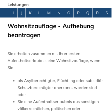
Leistungen
Alphabetisches Register überspringen
H
I
J
K
L
M
N
O
P
Q
R
S
Wohnsitzauflage - Aufhebung
beantragen
Sie erhalten zusammen mit Ihrer ersten
Aufenthaltserlaubnis eine Wohnsitzauflage, wenn
Sie
als Asylberechtigter, Flüchtling oder subsidiär
Schutzberechtigter anerkannt worden sind
oder
Sie eine Aufenthaltserlaubnis aus sonstigen
völkerrechtlichen, politischen oder