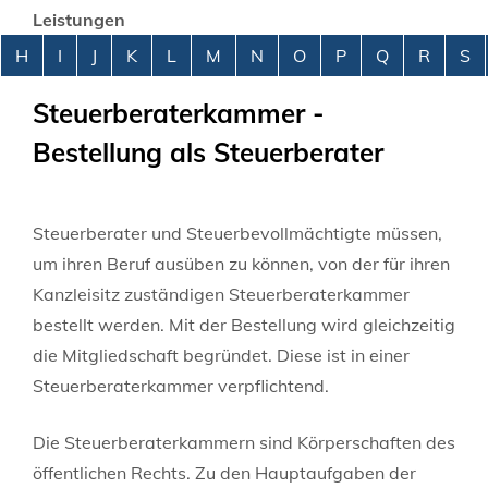
Leistungen
Alphabetisches Register überspringen
H
I
J
K
L
M
N
O
P
Q
R
S
Steuerberaterkammer -
Bestellung als Steuerberater
Steuerberater und Steuerbevollmächtigte müssen,
um ihren Beruf ausüben zu können, von der für ihren
Kanzleisitz zuständigen Steuerberaterkammer
bestellt werden. Mit der Bestellung wird gleichzeitig
die Mitgliedschaft begründet. Diese ist in einer
Steuerberaterkammer verpflichtend.
Die Steuerberaterkammern sind Körperschaften des
öffentlichen Rechts. Zu den Hauptaufgaben der