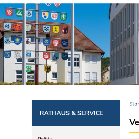
Star
RATHAUS & SERVICE
Ve
Politik