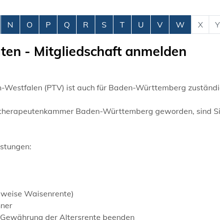
N
O
P
Q
R
S
T
U
V
W
X
Y
en - Mitgliedschaft anmelden
Westfalen (PTV) ist auch für Baden-Württemberg zuständi
ychotherapeutenkammer Baden-Württemberg geworden, sind Si
istungen:
sweise Waisenrente)
nner
or Gewährung der Altersrente beenden