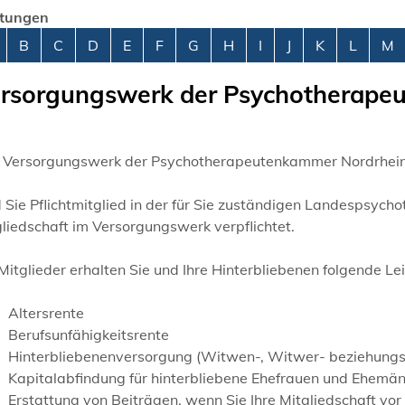
stungen
abetisches Register überspringen
B
C
D
E
F
G
H
I
J
K
L
M
rsorgungswerk der Psychotherapeut
 Versorgungswerk der Psychotherapeutenkammer Nordrhein-
d Sie Pflichtmitglied in der für Sie zuständigen Landesps
liedschaft im Versorgungswerk verpflichtet.
Mitglieder erhalten Sie und Ihre Hinterbliebenen folgende Le
Altersrente
Berufsunfähigkeitsrente
Hinterbliebenenversorgung (Witwen-, Witwer- beziehung
Kapitalabfindung für hinterbliebene Ehefrauen und Ehemä
Erstattung von Beiträgen, wenn Sie Ihre Mitgliedschaft v