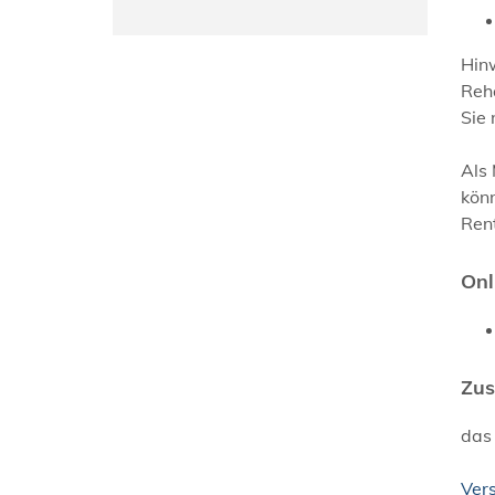
Hin
Reha
Sie 
Als
könn
Ren
Onl
Zus
das
Ver