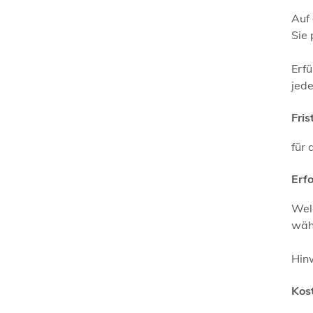
Auf 
Sie
Erfü
jed
Fris
für 
Erf
Wel
wäh
Hinw
Kos