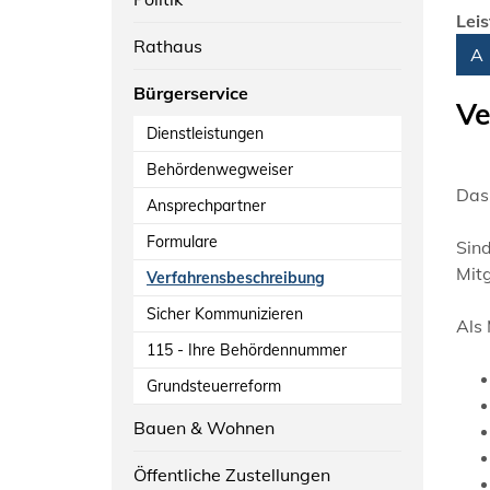
Lei
Rathaus
Alph
A
Bürgerservice
Ve
Dienstleistungen
Behördenwegweiser
Das
Ansprechpartner
Formulare
Sin
Mitg
Verfahrensbeschreibung
Sicher Kommunizieren
Als
115 - Ihre Behördennummer
Grundsteuerreform
Bauen & Wohnen
Öffentliche Zustellungen