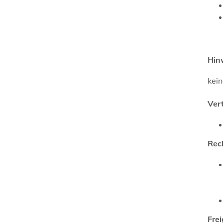
Hin
kei
Ver
Rec
Fre