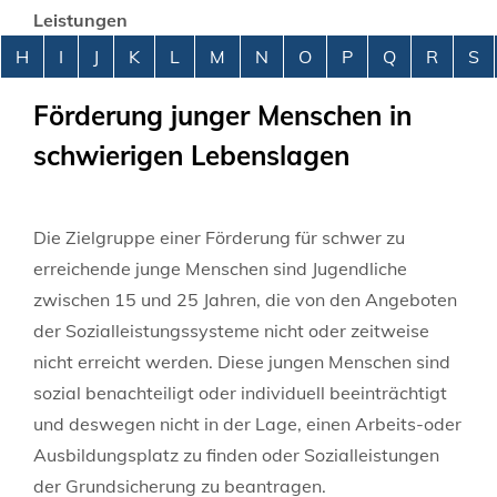
Leistungen
Alphabetisches Register überspringen
H
I
J
K
L
M
N
O
P
Q
R
S
Förderung junger Menschen in
schwierigen Lebenslagen
Die Zielgruppe einer Förderung für schwer zu
erreichende junge Menschen sind Jugendliche
zwischen 15 und 25 Jahren, die von den Angeboten
der Sozialleistungssysteme nicht oder zeitweise
nicht erreicht werden. Diese jungen Menschen sind
sozial benachteiligt oder individuell beeinträchtigt
und deswegen nicht in der Lage, einen Arbeits-oder
Ausbildungsplatz zu finden oder Sozialleistungen
der Grundsicherung zu beantragen.