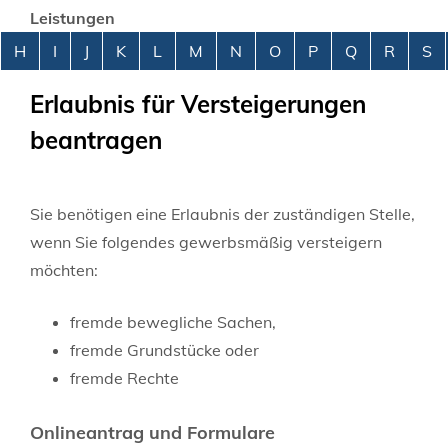
Leistungen
Alphabetisches Register überspringen
H
I
J
K
L
M
N
O
P
Q
R
S
Erlaubnis für Versteigerungen
beantragen
Sie benötigen eine Erlaubnis der zuständigen Stelle,
wenn Sie folgendes gewerbsmäßig versteigern
möchten:
fremde bewegliche Sachen,
fremde Grundstücke oder
fremde Rechte
Onlineantrag und Formulare