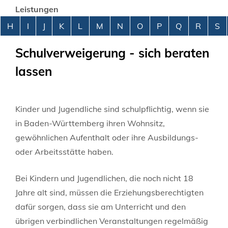
Leistungen
Alphabetisches Register überspringen
H
I
J
K
L
M
N
O
P
Q
R
S
Schulverweigerung - sich beraten
lassen
Kinder und Jugendliche sind schulpflichtig, wenn sie
in Baden-Württemberg ihren Wohnsitz,
gewöhnlichen Aufenthalt oder ihre Ausbildungs-
oder Arbeitsstätte haben.
Bei Kindern und Jugendlichen, die noch nicht 18
Jahre alt sind, müssen die Erziehungsberechtigten
dafür sorgen, dass sie am Unterricht und den
übrigen verbindlichen Veranstaltungen regelmäßig