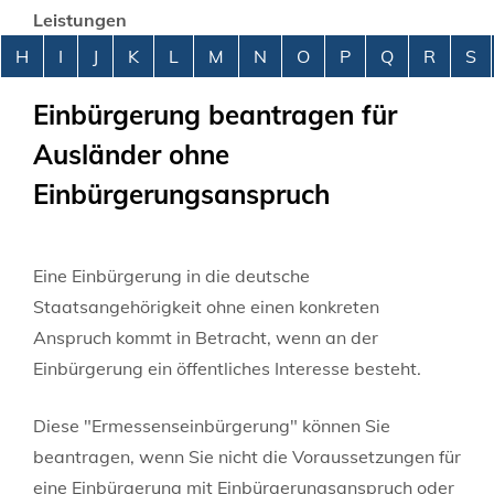
Leistungen
Alphabetisches Register überspringen
H
I
J
K
L
M
N
O
P
Q
R
S
Einbürgerung beantragen für
Ausländer ohne
Einbürgerungsanspruch
Eine Einbürgerung in die deutsche
Staatsangehörigkeit ohne einen konkreten
Anspruch kommt in Betracht, wenn an der
Einbürgerung ein öffentliches Interesse besteht.
Diese "Ermessenseinbürgerung" können Sie
beantragen, wenn Sie nicht die Voraussetzungen für
eine Einbürgerung mit Einbürgerungsanspruch oder