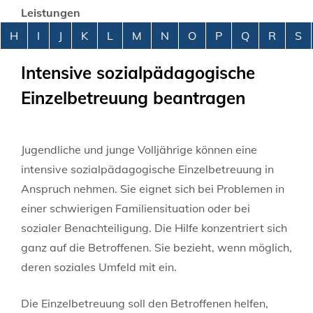
Leistungen
Alphabetisches Register überspringen
H
I
J
K
L
M
N
O
P
Q
R
S
Intensive sozialpädagogische
Einzelbetreuung beantragen
Jugendliche und junge Volljährige können eine
intensive sozialpädagogische Einzelbetreuung in
Anspruch nehmen. Sie eignet sich bei Problemen in
einer schwierigen Familiensituation oder bei
sozialer Benachteiligung.
Die Hilfe konzentriert sich
ganz auf die Betroffenen. Sie bezieht, wenn möglich,
deren soziales Umfeld mit ein.
Die Einzelbetreuung soll den Betroffenen helfen,