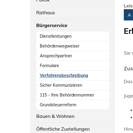
Lei
Rathaus
Alph
A
Bürgerservice
Er
Dienstleistungen
Behördenwegweiser
Sie 
Ansprechpartner
Formulare
Zus
Verfahrensbeschreibung
Das
Sicher Kommunizieren
115 - Ihre Behördennummer
Juge
Grundsteuerreform
Bauen & Wohnen
Öffentliche Zustellungen
Hinw