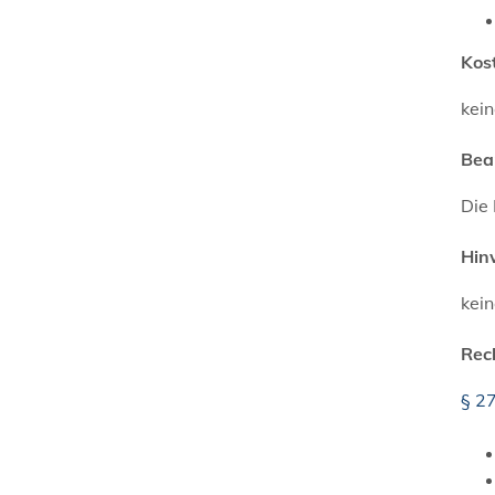
Kos
kei
Bea
Die
Hin
kei
Rec
§ 27