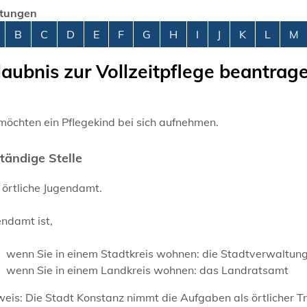
stungen
abetisches Register überspringen
B
C
D
E
F
G
H
I
J
K
L
M
laubnis zur Vollzeitpflege beantrag
möchten ein Pflegekind bei sich aufnehmen.
tändige Stelle
 örtliche Jugendamt.
ndamt ist,
wenn Sie in einem Stadtkreis wohnen: die Stadtverwaltun
wenn Sie in einem Landkreis wohnen: das Landratsamt
eis: Die Stadt Konstanz nimmt die Aufgaben als örtlicher Tr