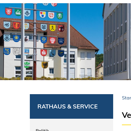
Star
RATHAUS & SERVICE
Ve
Politik