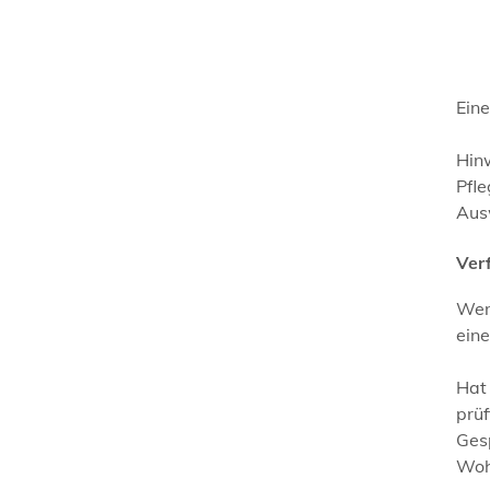
Eine
Hin
Pfl
Aus
Ver
Wen
ein
Hat 
prüf
Ges
Woh