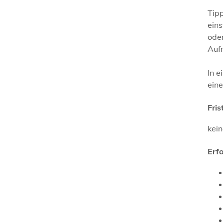
Tipp
ein
oder
Auf
In 
eine
Fris
kei
Erf