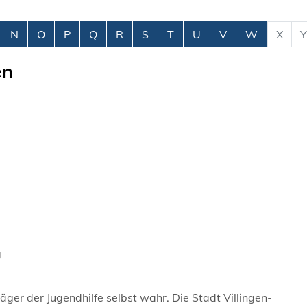
N
O
P
Q
R
S
T
U
V
W
X
Y
en
g
äger der Jugendhilfe selbst wahr. Die Stadt Villingen-