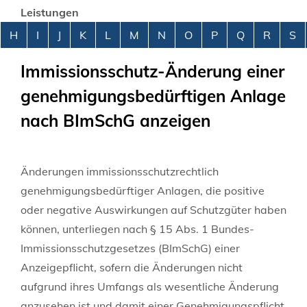
Leistungen
Alphabetisches Register überspringen
H
I
J
K
L
M
N
O
P
Q
R
S
Immissionsschutz-Änderung einer
genehmigungsbedürftigen Anlage
nach BImSchG anzeigen
Änderungen immissionsschutzrechtlich
genehmigungsbedürftiger Anlagen, die positive
oder negative Auswirkungen auf Schutzgüter haben
können, unterliegen nach § 15 Abs. 1 Bundes-
Immissionsschutzgesetzes (BImSchG) einer
Anzeigepflicht, sofern die Änderungen nicht
aufgrund ihres Umfangs als wesentliche Änderung
anzusehen ist und damit einer Genehmigungspflicht