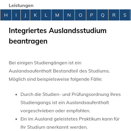
Leistungen
Alphabetisches Register überspringen
H
I
J
K
L
M
N
O
P
Q
R
S
Integriertes Auslandsstudium
beantragen
Bei einigen Studiengängen ist ein
Auslandsaufenthalt Bestandteil des Studiums.
Möglich sind beispielsweise folgende Fälle:
Durch die Studien- und Prüfungsordnung Ihres
Studiengangs ist ein Auslandsaufenthalt
vorgeschrieben oder empfohlen.
Ein im Ausland geleistetes Praktikum kann für
Ihr Studium anerkannt werden.