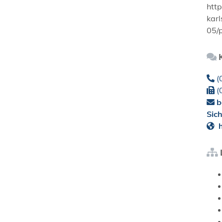
htt
karl
05/
(
(
b
Sic
h