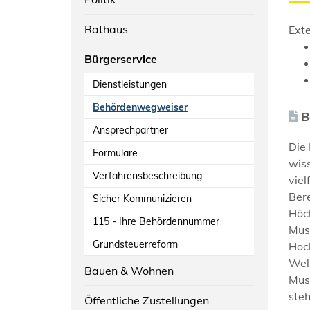
Rathaus
Exte
Bürgerservice
Dienstleistungen
Behördenwegweiser
B
Ansprechpartner
Die 
Formulare
wiss
Verfahrensbeschreibung
viel
Bere
Sicher Kommunizieren
Höch
115 - Ihre Behördennummer
Musi
Grundsteuerreform
Hoch
Wel
Bauen & Wohnen
Mus
ste
Öffentliche Zustellungen