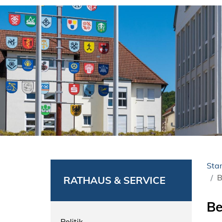
Star
B
RATHAUS & SERVICE
Be
Politik