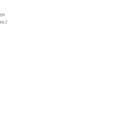
en
n /