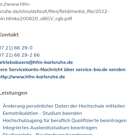
ps://www.hfm-
sruhe.de/sites/default/files/field/media_file/2022-
pln.hfmka200820_oBGV_rgb.pdf
Kontakt
07
21) 66
29-0
07
21) 66
29-2
66
etriebsbuero@hfm-karlsruhe.de
here Servicekonto-Nachricht über service-bw.de senden
ttp://www.hfm-karlsruhe.de
Leistungen
Änderung persönlicher Daten der Hochschule mitteilen
Exmatrikulation - Studium beenden
Hochschulzugang für beruflich Qualifizierte beantragen
Integriertes Auslandsstudium beantragen
Studienplatz - Beurlaubung beantragen