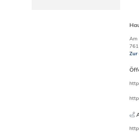
Hau
Am 
761
Zur
Öff
htt
htt
htt