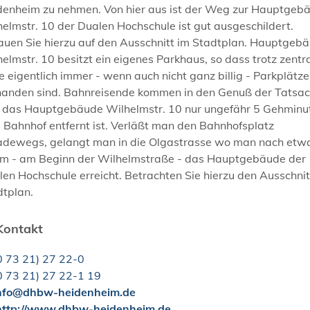
denheim zu nehmen. Von hier aus ist der Weg zur Hauptgeb
elmstr. 10 der Dualen Hochschule ist gut ausgeschildert.
auen Sie hierzu auf den Ausschnitt im Stadtplan. Hauptgeb
elmstr. 10 besitzt ein eigenes Parkhaus, so dass trotz zentr
 eigentlich immer - wenn auch nicht ganz billig - Parkplätze
handen sind. Bahnreisende kommen in den Genuß der Tatsac
 das Hauptgebäude Wilhelmstr. 10 nur ungefähr 5 Gehminu
 Bahnhof entfernt ist. Verläßt man den Bahnhofsplatz
adewegs, gelangt man in die Olgastrasse wo man nach etw
m - am Beginn der Wilhelmstraße - das Hauptgebäude der
en Hochschule erreicht. Betrachten Sie hierzu den Ausschnit
dtplan.
Kontakt
0
73
21) 27
22-0
0
73
21) 27
22-1
19
nfo@dhbw-heidenheim.de
ttp://www.dhbw-heidenheim.de