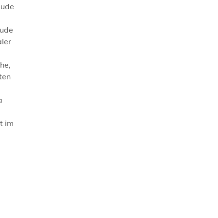
äude
äude
aler
he,
ten
a
t im