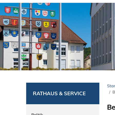
Star
B
RATHAUS & SERVICE
Be
Politik