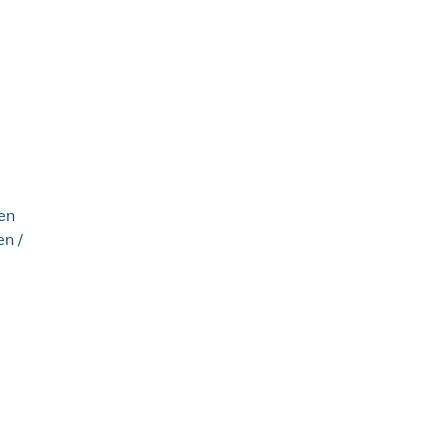
en
n /