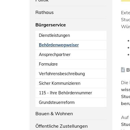
Rathaus
Exte
Stu
Bürgerservice
Wür
Dienstleistungen
Behördenwegweiser
Ansprechpartner
Formulare
B
Verfahrensbeschreibung
Die
Sicher Kommunizieren
wis
115 - Ihre Behördennummer
Stu
Grundsteuerreform
ber
Bauen & Wohnen
Auf 
Stu
Öffentliche Zustellungen