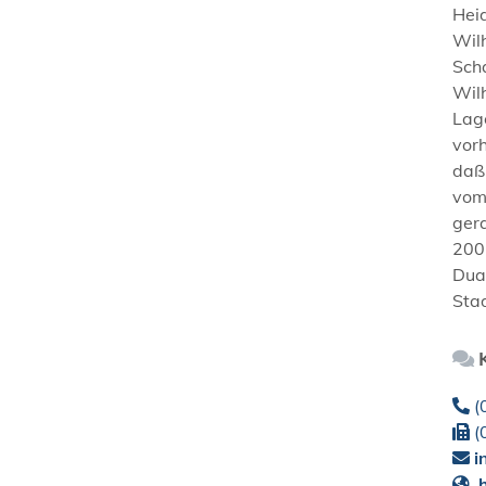
Hei
Wilh
Sch
Wilh
Lage
vor
daß
vom
ger
200
Dual
Sta
(
(
i
h