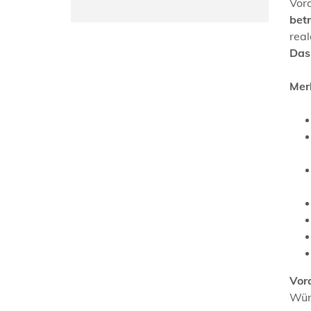
Vord
betr
real
Das
Mer
Vor
Wür