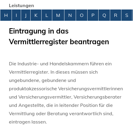
Leistungen
Alphabetisches Register überspringen
H
I
J
K
L
M
N
O
P
Q
R
S
Eintragung in das
Vermittlerregister beantragen
Die Industrie- und Handelskammern führen ein
Vermittlerregister. In dieses müssen sich
ungebundene, gebundene und
produktakzessorische Versicherungsvermittlerinnen
und Versicherungsvermittler, Versicherungsberater
und Angestellte, die in leitender Position für die
Vermittlung oder Beratung verantwortlich sind,
eintragen lassen.