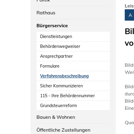
Lei
Rathaus
Alph
A
Bürgerservice
Bi
Dienstleistungen
vo
Behördenwegweiser
Ansprechpartner
Bild
Formulare
Weit
Verfahrensbeschreibung
Sicher Kommunizieren
Bil
dur
115 - Ihre Behördennummer
Bil
Grundsteuerreform
Ein
Bauen & Wohnen
Qua
Öffentliche Zustellungen