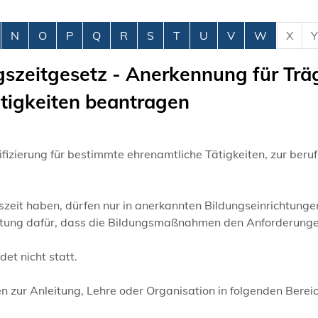
N
O
P
Q
R
S
T
U
V
W
X
Y
gszeitgesetz - Anerkennung für Trä
tigkeiten beantragen
lifizierung für bestimmte ehrenamtliche Tätigkeiten, zur beruf
zeit haben, dürfen nur in anerkannten Bildungseinrichtunge
ortung dafür, dass die Bildungsmaßnahmen den Anforderung
t nicht statt.
zur Anleitung, Lehre oder Organisation in folgenden Berei