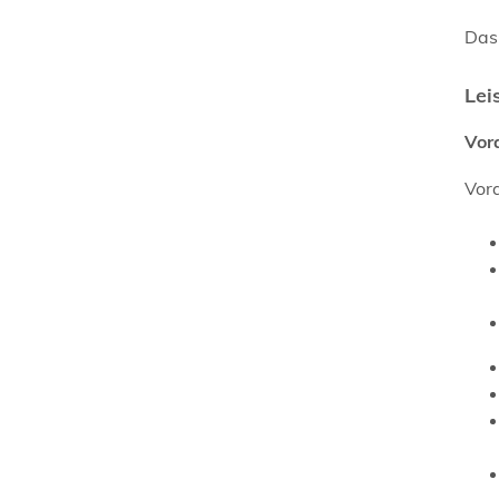
Das
Lei
Vor
Vora