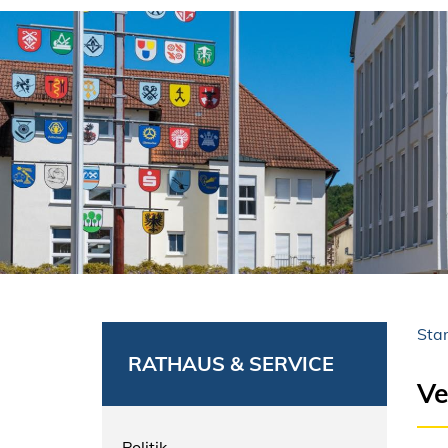
Star
RATHAUS & SERVICE
Ve
Politik