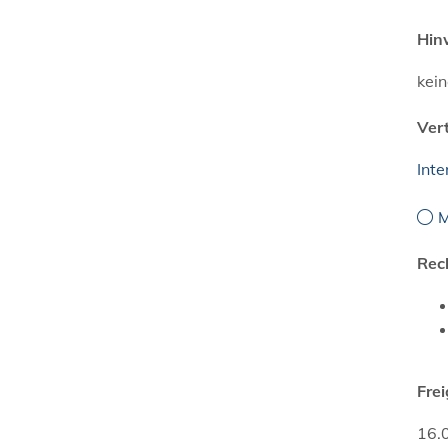
Hin
kei
Ver
Int
M
Rec
Fre
16.