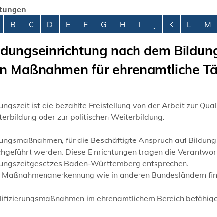
stungen
abetisches Register überspringen
B
C
D
E
F
G
H
I
J
K
L
M
ldungseinrichtung nach dem Bildun
n Maßnahmen für ehrenamtliche Tä
ungszeit ist die bezahlte Freistellung von der Arbeit zur Qua
erbildung oder zur politischen Weiterbildung.
dungsmaßnahmen, für die Beschäftigte Anspruch auf Bildungs
chgeführt werden. Diese Einrichtungen tragen die Verantw
dungszeitgesetzes Baden-Württemberg entsprechen.
e Maßnahmenanerkennung wie in anderen Bundesländern finde
lifizierungsmaßnahmen im ehrenamtlichem Bereich befähigen 