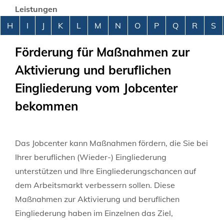
Leistungen
Alphabetisches Register überspringen
H
I
J
K
L
M
N
O
P
Q
R
S
Förderung für Maßnahmen zur
Aktivierung und beruflichen
Eingliederung vom Jobcenter
bekommen
Das Jobcenter kann Maßnahmen fördern, die Sie bei
Ihrer beruflichen (Wieder-) Eingliederung
unterstützen und Ihre Eingliederungschancen auf
dem Arbeitsmarkt verbessern sollen. Diese
Maßnahmen zur Aktivierung und beruflichen
Eingliederung haben im Einzelnen das Ziel,