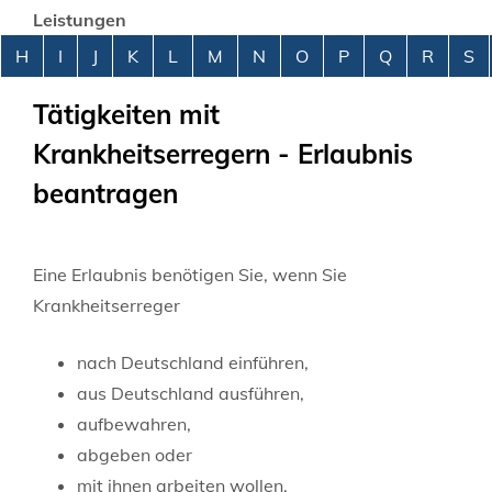
Leistungen
Alphabetisches Register überspringen
H
I
J
K
L
M
N
O
P
Q
R
S
Tätigkeiten mit
Krankheitserregern - Erlaubnis
beantragen
Eine Erlaubnis benötigen Sie, wenn Sie
Krankheitserreger
nach Deutschland einführen,
aus Deutschland ausführen,
aufbewahren,
abgeben oder
mit ihnen arbeiten wollen.