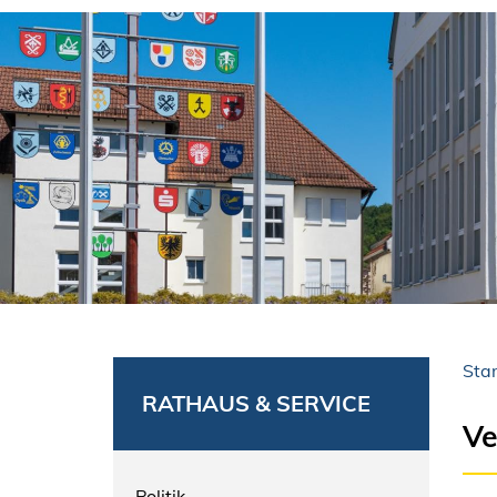
Star
RATHAUS & SERVICE
Ve
Politik