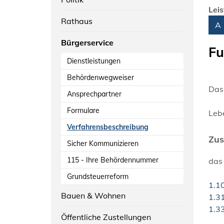
Lei
Rathaus
Alph
A
Bürgerservice
Fu
Dienstleistungen
Behördenwegweiser
Das
Ansprechpartner
Formulare
Leb
Verfahrensbeschreibung
Zus
Sicher Kommunizieren
115 - Ihre Behördennummer
das
Grundsteuerreform
1.1
Bauen & Wohnen
1.3
1.3
Öffentliche Zustellungen