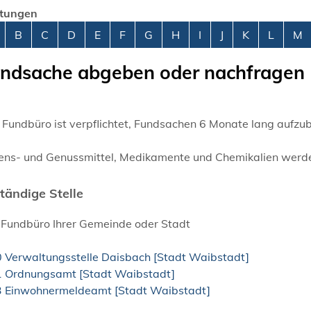
stungen
abetisches Register überspringen
B
C
D
E
F
G
H
I
J
K
L
M
ndsache abgeben oder nachfragen
 Fundbüro ist verpflichtet, Fundsachen 6 Monate lang aufz
ens- und Genussmittel, Medikamente und Chemikalien werden
tändige Stelle
 Fundbüro Ihrer Gemeinde oder Stadt
0 Verwaltungsstelle Daisbach [Stadt Waibstadt]
1 Ordnungsamt [Stadt Waibstadt]
3 Einwohnermeldeamt [Stadt Waibstadt]