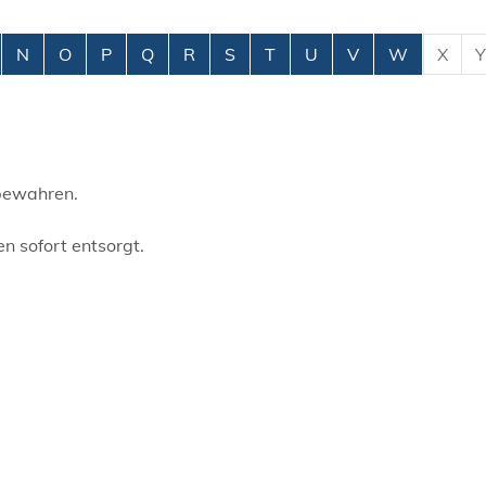
N
O
P
Q
R
S
T
U
V
W
X
Y
ubewahren.
 sofort entsorgt.