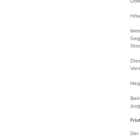
Dabe
Häuf
Mel
Geg
Sta
Die
Vers
Neg
Bei
(sog
Fris
Der 