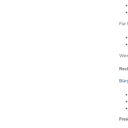
Für 
Wer
Rec
Bür
Fre