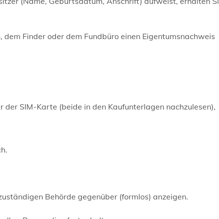
tzer (Name, Geburtsdatum, Anschrift) aufweist, erhalten Si
rin, dem Finder oder dem Fundbüro einen Eigentumsnachweis
r der SIM-Karte (beide in den Kaufunterlagen nachzulesen),
h.
 zuständigen Behörde gegenüber (formlos) anzeigen.