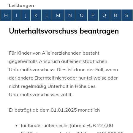
Leistungen
Alphabetisches Register überspringen
H
I
J
K
L
M
N
O
P
Q
R
S
Unterhaltsvorschuss beantragen
Für Kinder von Alleinerziehenden besteht
gegebenfalls Anspruch auf einen staatlichen
Unterhaltsvorschuss. Dies ist dann der Fall, wenn
der andere Elternteil nicht oder nur teilweise oder
nicht regelmäßig Unterhalt in Höhe des
Unterhaltsvorschusses zahlt.
Er beträgt ab dem 01.01.2025 monatlich
für Kinder unter sechs Jahren: EUR 227,00