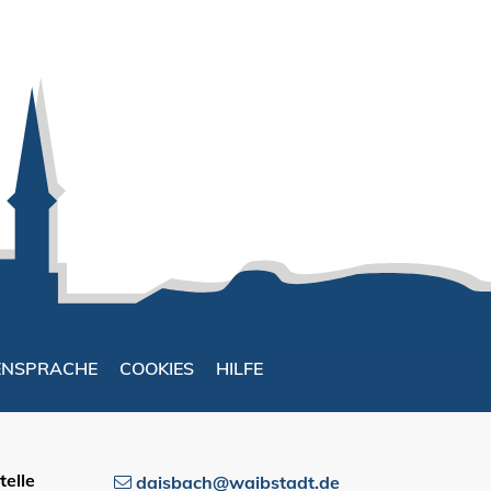
ENSPRACHE
COOKIES
HILFE
elle
daisbach@waibstadt.de