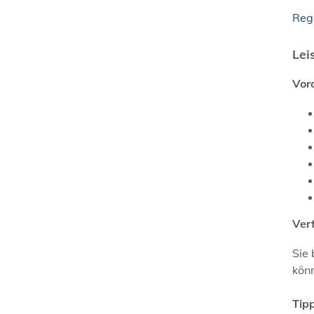
Reg
Lei
Vor
Ver
Sie 
könn
Tipp