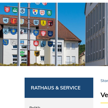
Star
RATHAUS & SERVICE
Ve
Politik