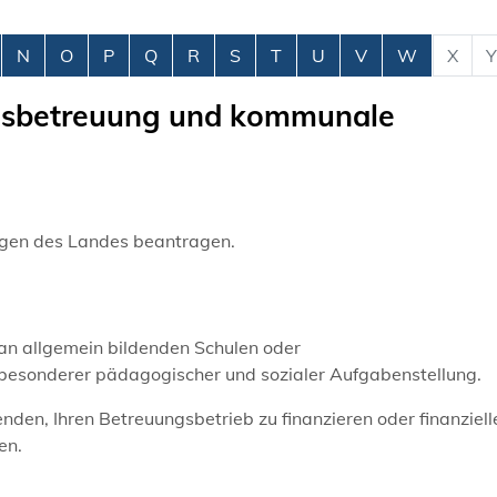
N
O
P
Q
R
S
T
U
V
W
X
Y
agsbetreuung und kommunale
gen des Landes beantragen.
n allgemein bildenden Schulen oder
esonderer pädagogischer und sozialer Aufgabenstellung.
en, Ihren Betreuungsbetrieb zu finanzieren oder finanziell
en.