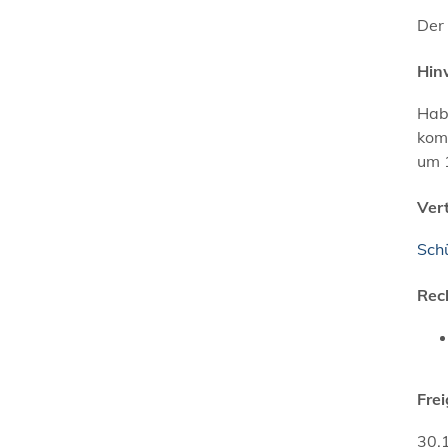
Der 
Hin
Hab
kom
um 
Ver
Sch
Rec
Fre
30.