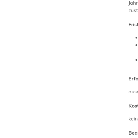
Jah
zus
Fris
Erf
aus
Kos
kei
Bea