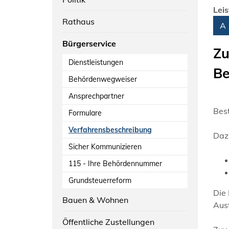
Lei
Rathaus
Alph
A
Bürgerservice
Zu
Dienstleistungen
Be
Behördenwegweiser
Ansprechpartner
Bes
Formulare
Verfahrensbeschreibung
Daz
Sicher Kommunizieren
115 - Ihre Behördennummer
Grundsteuerreform
Die 
Bauen & Wohnen
Ausf
Öffentliche Zustellungen