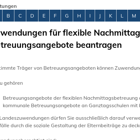
stungen
abetisches Register überspringen
B
C
D
E
F
G
H
I
J
K
L
M
wendungen für flexible Nachmitt
treuungsangebote beantragen
timmte Träger von Betreuungsangeboten können Zuwendun
u gehören
Betreuungsangebote der flexiblen Nachmittagsbetreuung a
kommunale Betreuungsangebote an Ganztagsschulen mit b
Landeszuwendungen dürfen Sie ausschließlich darauf verwend
älle durch die soziale Gestaltung der Elternbeiträge zu deck