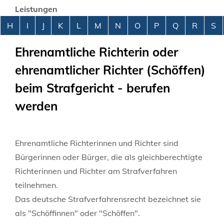
Leistungen
Alphabetisches Register überspringen
H
I
J
K
L
M
N
O
P
Q
R
S
Ehrenamtliche Richterin oder
ehrenamtlicher Richter (Schöffen)
beim Strafgericht - berufen
werden
Ehrenamtliche Richterinnen und Richter sind
Bürgerinnen oder Bürger, die als gleichberechtigte
Richterinnen und Richter am Strafverfahren
teilnehmen.
Das deutsche Strafverfahrensrecht bezeichnet sie
als "Schöffinnen" oder "Schöffen".