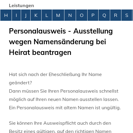
Leistungen
Alphabetisches Register überspringen
H
I
J
K
L
M
N
O
P
Q
R
S
Personalausweis - Ausstellung
wegen Namensänderung bei
Heirat beantragen
Hat sich nach der Eheschließung Ihr Name
geändert?
Dann müssen Sie Ihren Personalausweis schnellst
möglich auf Ihren neuen Namen ausstellen lassen.
Ein Personalausweis mit altem Namen ist ungültig.
Sie können Ihre Ausweispflicht auch durch den
Besitz eines gültigen, auf den richtigen Namen