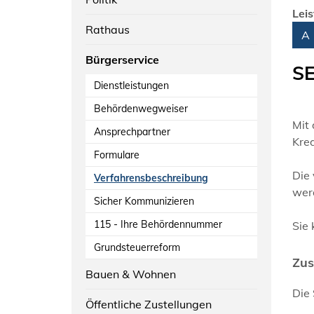
Lei
Rathaus
Alph
A
Bürgerservice
SE
Dienstleistungen
Behördenwegweiser
Mit 
Ansprechpartner
Kred
Formulare
Die
Verfahrensbeschreibung
wer
Sicher Kommunizieren
115 - Ihre Behördennummer
Sie 
Grundsteuerreform
Zus
Bauen & Wohnen
Die 
Öffentliche Zustellungen