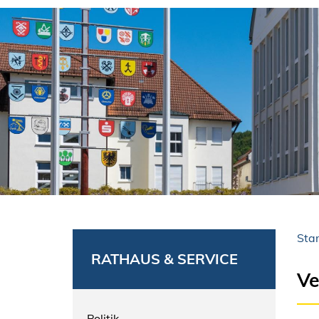
Star
RATHAUS & SERVICE
Ve
Politik