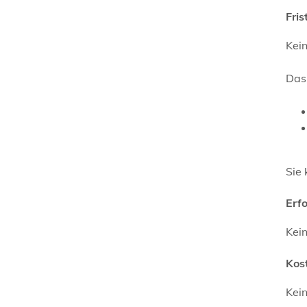
Fris
Kei
Das
Sie 
Erf
Kei
Kos
Kei