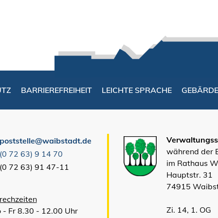
UTZ
BARRIEREFREIHEIT
LEICHTE SPRACHE
GEBÄRD
Verwaltungsst
poststelle@waibstadt.de
während der
(0
72
63) 9
14
70
im Rathaus W
(0
72
63) 91
47-11
Hauptstr. 31
74915 Waibs
rechzeiten
Zi. 14, 1. OG
 - Fr 8.30 - 12.00 Uhr