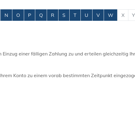
N
O
P
Q
R
S
T
U
V
W
X
Y
inzug einer fälligen Zahlung zu und erteilen gleichzeitig I
 Ihrem Konto zu einem vorab bestimmten Zeitpunkt eingezog