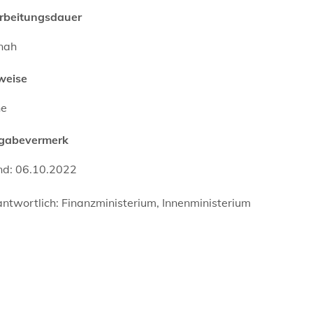
rbeitungsdauer
tnah
weise
ne
igabevermerk
nd: 06.10.2022
ntwortlich: Finanzministerium, Innenministerium