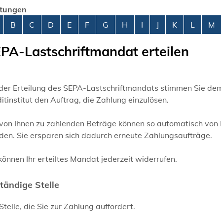
stungen
abetisches Register überspringen
B
C
D
E
F
G
H
I
J
K
L
M
PA-Lastschriftmandat erteilen
der Erteilung des SEPA-Lastschriftmandats stimmen Sie dem E
itinstitut den Auftrag, die Zahlung einzulösen.
 von Ihnen zu zahlenden Beträge können so automatisch von
den. Sie ersparen sich dadurch erneute Zahlungsaufträge.
können Ihr erteiltes Mandat jederzeit widerrufen.
tändige Stelle
Stelle, die Sie zur Zahlung auffordert.