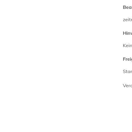
Bea
zei
Hin
Kei
Fre
Sta
Vera