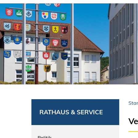
Star
RATHAUS & SERVICE
Ve
Politik