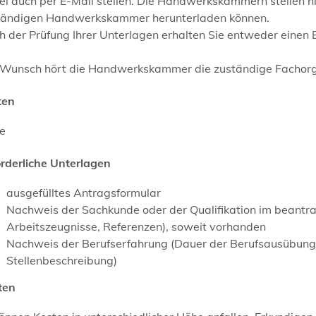
l auch per E-Mail stellen.
Die Handwerkskammern stellen hier
tändigen Handwerkskammer herunterladen können.
h der Prüfung Ihrer Unterlagen erhalten Sie entweder einen
 Wunsch hört die Handwerkskammer die zuständige Fachorg
ten
ne
orderliche Unterlagen
ausgefülltes Antragsformular
Nachweis der Sachkunde oder der Qualifikation im beantr
Arbeitszeugnisse, Referenzen), soweit vorhanden
Nachweis der Berufserfahrung (Dauer der Berufsausübung) s
Stellenbeschreibung)
ten