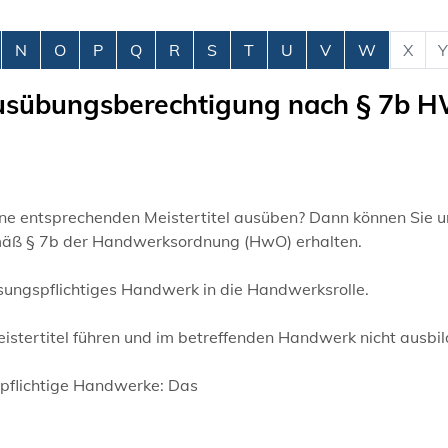
N
O
P
Q
R
S
T
U
V
W
X
Y
 Ausübungsberechtigung nach § 7b 
ne entsprechenden Meistertitel ausüben? Dann können Sie u
äß § 7b der Handwerksordnung (HwO) erhalten.
ssungspflichtiges Handwerk in die Handwerksrolle.
stertitel führen und im betreffenden Handwerk nicht ausbil
pflichtige Handwerke: Das