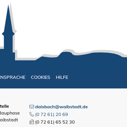
ENSPRACHE
COOKIES
HILFE
elle
daisbach@waibstadt.de
 Bauphase
(0
72
61) 20
69
aibstadt
(0
72
61) 65
52
30