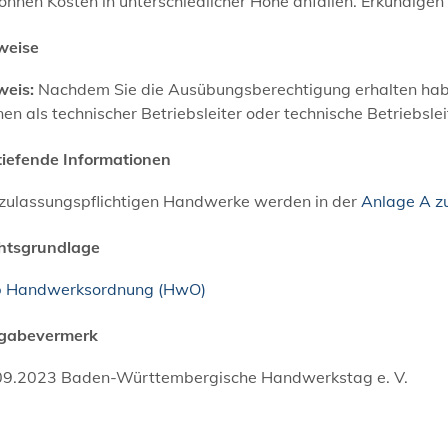
önnen Kosten in unterschiedlicher Höhe anfallen. Erkundige
weise
weis:
Nachdem Sie die Ausübungsberechtigung erhalten hab
en als technischer Betriebsleiter oder technische Betriebsle
tiefende Informationen
 zulassungspflichtigen Handwerke werden in der
Anlage A z
htsgrundlage
b Handwerksordnung (HwO)
igabevermerk
09.2023
Baden-Württembergische Handwerkstag e. V.