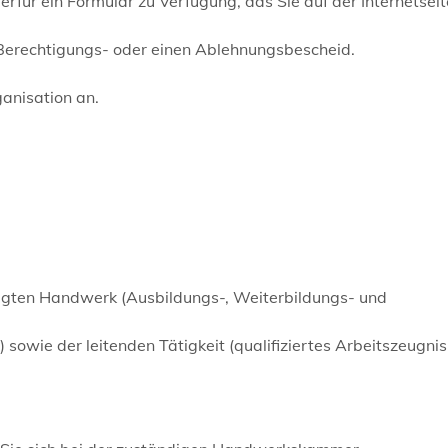
für ein Formular zu Verfügung, das Sie auf der Internetseit
 Berechtigungs- oder einen Ablehnungsbescheid.
anisation an.
agten Handwerk (Ausbildungs-, Weiterbildungs- und
owie der leitenden Tätigkeit (qualifiziertes Arbeitszeugnis