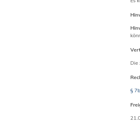
Es k
Hin
Hin
könn
Ver
Die
Rec
§ 7
Fre
21.