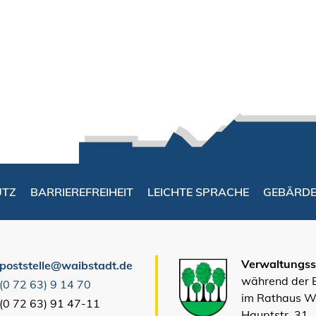
UTZ
BARRIEREFREIHEIT
LEICHTE SPRACHE
GEBÄRD
Verwaltungsst
poststelle@waibstadt.de
während der
(0
72
63) 9
14
70
im Rathaus W
(0
72
63) 91
47-11
Hauptstr. 31