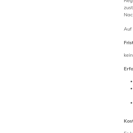
Rege
zus
Nac
Auf
Fris
kei
Erf
Kos