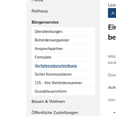
Lei
Rathaus
Alph
A
Bürgerservice
Ei
Dienstleistungen
be
Behördenwegweiser
Ansprechpartner
Möc
Formulare
bes
Verfahrensbeschreibung
Sicher Kommunizieren
Dami
115 - Ihre Behördennummer
Ach
Grundsteuerreform
Von
Bauen & Wohnen
Öffentliche Zustellungen