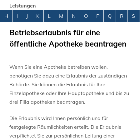
Leistungen
Alphabetisches Register überspringen
H
I
J
K
L
M
N
O
P
Q
R
S
Betriebserlaubnis für eine
öffentliche Apotheke beantragen
Wenn Sie eine Apotheke betreiben wollen,
benötigen Sie dazu eine Erlaubnis der zuständigen
Behörde. Sie können die Erlaubnis für Ihre
Einzelapotheke oder Ihre Hauptapotheke und bis zu
drei Filialapotheken beantragen.
Die Erlaubnis wird Ihnen persönlich und für
festgelegte Räumlichkeiten erteilt. Die Erlaubnis
verpflichtet Sie zur persönlichen Leitung einer