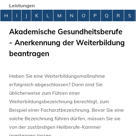
Leistungen
Alphabetisches Register überspringen
H
I
J
K
L
M
N
O
P
Q
R
S
Akademische Gesundheitsberufe
- Anerkennung der Weiterbildung
beantragen
Haben Sie eine Weiterbildungsmaßnahme
erfolgreich abgeschlossen? Dann sind Sie
üblicherweise zum Führen einer
Weiterbildungsbezeichnung berechtigt, zum
Beispiel einer Facharztbezeichnung. Bevor Sie eine
solche Bezeichnung führen dürfen, müssen Sie sie
von der zuständigen Heilberufe-Kammer
anerkennen lassen.