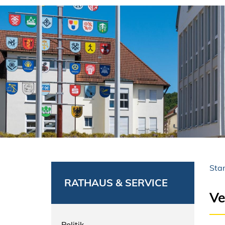
Star
RATHAUS & SERVICE
Ve
Politik