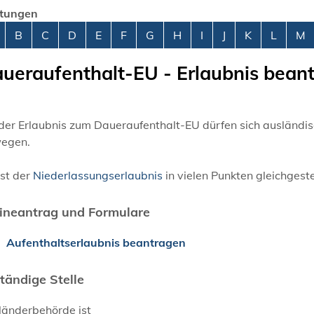
stungen
abetisches Register überspringen
B
C
D
E
F
G
H
I
J
K
L
M
ueraufenthalt-EU - Erlaubnis bean
der Erlaubnis zum Daueraufenthalt-EU dürfen sich ausländis
egen.
ist der
Niederlassungserlaubnis
in vielen Punkten gleichgeste
ineantrag und Formulare
Aufenthaltserlaubnis beantragen
tändige Stelle
länderbehörde ist