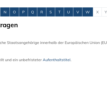
N
O
P
Q
R
S
T
U
V
W
X
Y
tragen
che Staatsangehörige innerhalb der Europäischen Union (EU)
llt und ein unbefristeter
Aufenthaltstitel
.