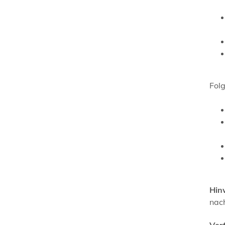
Fol
Hin
nac
Ver