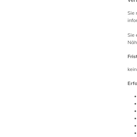
Sie
info
Sie 
Nähe
Fris
kei
Erf