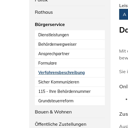
Lei
Rathaus
Alph
A
Bürgerservice
Da
Dienstleistungen
Behördenwegweiser
Mit 
Ansprechpartner
bew
Formulare
Sie 
Verfahrensbeschreibung
Sicher Kommunizieren
Onl
115 - Ihre Behördennummer
Grundsteuerreform
Bauen & Wohnen
Zus
Öffentliche Zustellungen
Aus