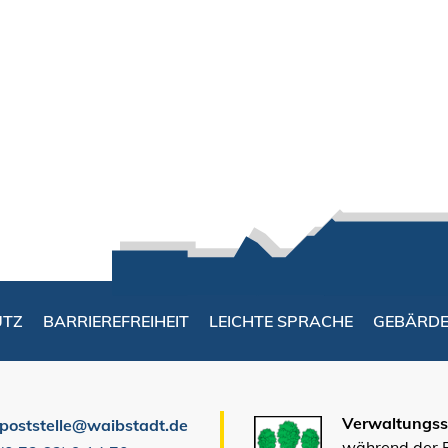
UTZ
BARRIEREFREIHEIT
LEICHTE SPRACHE
GEBÄRD
Verwaltungsst
poststelle@waibstadt.de
während der