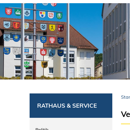
Star
RATHAUS & SERVICE
Ve
Politik