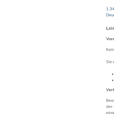
1.3
Deu
Lei
Vor
Kei
Sie 
Ver
Bean
der 
ein