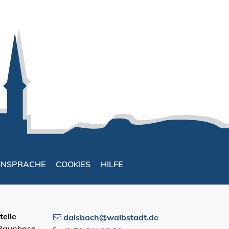
ENSPRACHE
COOKIES
HILFE
elle
daisbach@waibstadt.de
 Bauphase