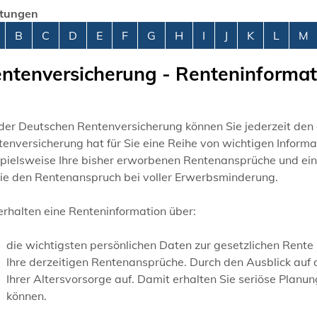
stungen
abetisches Register überspringen
B
C
D
E
F
G
H
I
J
K
L
M
ntenversicherung - Renteninforma
der Deutschen Rentenversicherung können Sie jederzeit den 
enversicherung hat für Sie eine Reihe von wichtigen Informa
pielsweise Ihre bisher erworbenen Rentenansprüche und ein
ie den Rentenanspruch bei voller Erwerbsminderung.
erhalten eine Renteninformation über:
die wichtigsten persönlichen Daten zur gesetzlichen Rente
Ihre derzeitigen Rentenansprüche.
Durch den Ausblick auf 
Ihrer Altersvorsorge auf. Damit erhalten Sie seriöse Planun
können.