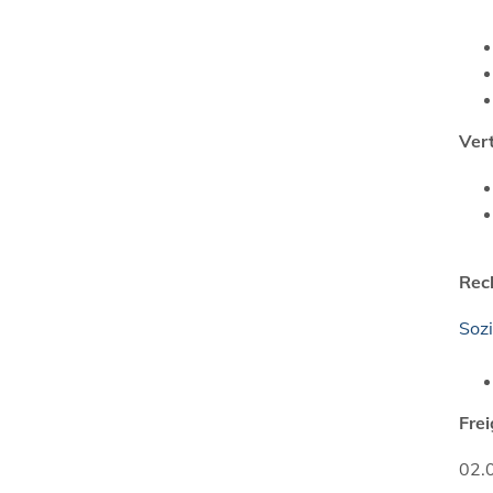
Ver
Rec
Soz
Fre
02.