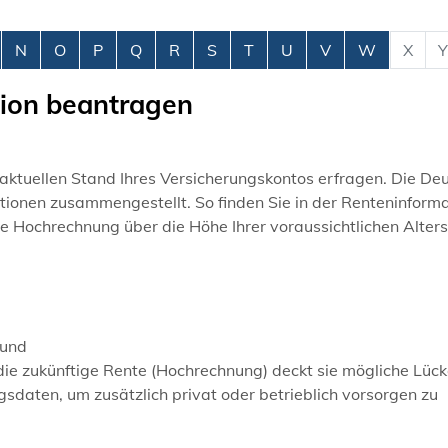
N
O
P
Q
R
S
T
U
V
W
X
Y
tion beantragen
aktuellen Stand Ihres Versicherungskontos erfragen. Die De
tionen zusammengestellt. So finden Sie in der Renteninform
e Hochrechnung über die Höhe Ihrer voraussichtlichen Alter
 und
die zukünftige Rente (Hochrechnung) deckt sie mögliche Lück
gsdaten, um zusätzlich privat oder betrieblich vorsorgen zu