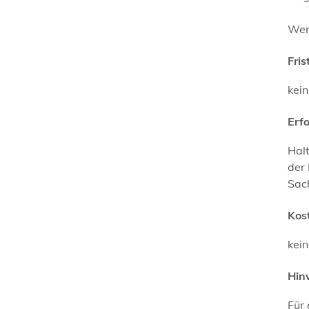
Wenn
Fris
kei
Erf
Halt
der 
Sach
Kos
kei
Hin
Für 