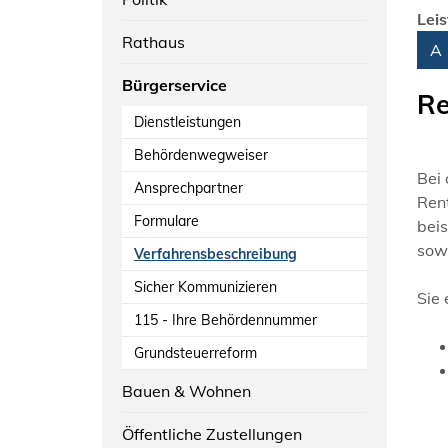
Lei
Rathaus
Alph
A
Bürgerservice
Re
Dienstleistungen
Behördenwegweiser
Bei 
Ansprechpartner
Rent
Formulare
beis
sow
Verfahrensbeschreibung
Sicher Kommunizieren
Sie 
115 - Ihre Behördennummer
Grundsteuerreform
Bauen & Wohnen
Öffentliche Zustellungen