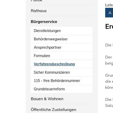
Lei
Rathaus
Alph
A
Bürgerservice
Er
Dienstleistungen
Behördenwegweiser
Die 
Ansprechpartner
Formulare
Der
beig
Verfahrensbeschreibung
Sicher Kommunizieren
Gru
115 - Ihre Behördennummer
die 
kön
Grundsteuerreform
Bauen & Wohnen
Die 
Sat
Öffentliche Zustellungen