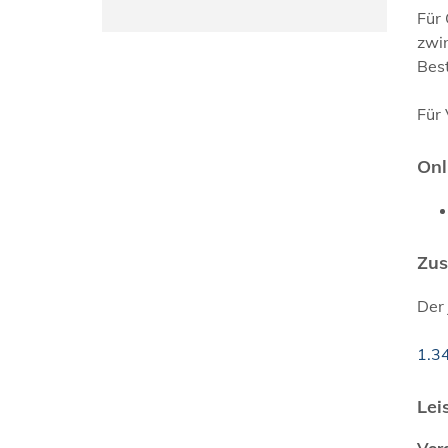
Für
zwin
Bes
Für 
Onl
Zus
Der 
1.3
Lei
Vor