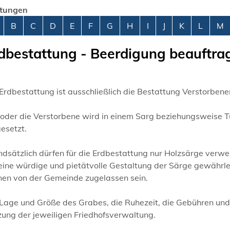
stungen
abetisches Register überspringen
B
C
D
E
F
G
H
I
J
K
L
M
dbestattung - Beerdigung beauftra
Erdbestattung ist ausschließlich die Bestattung Verstorbene
 oder die Verstorbene wird in einem Sarg beziehungsweise T
esetzt.
ndsätzlich dürfen für die Erdbestattung nur Holzsärge verw
eine würdige und pietätvolle Gestaltung der Särge gewährlei
nen von der Gemeinde zugelassen sein.
Lage und Größe des Grabes, die Ruhezeit, die Gebühren und w
zung der jeweiligen Friedhofsverwaltung.