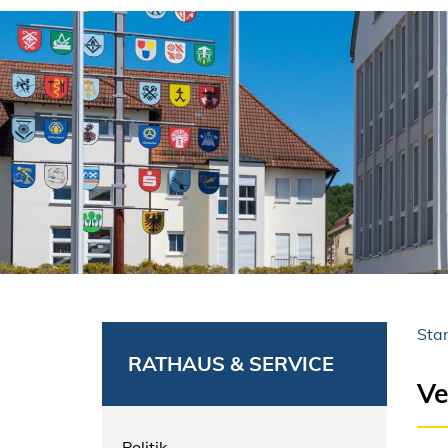
Star
RATHAUS & SERVICE
Ve
Politik