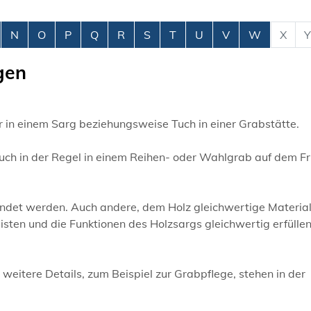
N
O
P
Q
R
S
T
U
V
W
X
Y
gen
r in einem Sarg beziehungsweise Tuch in einer Grabstätte.
uch in der Regel in einem Reihen- oder Wahlgrab auf dem Fr
endet werden. Auch andere, dem Holz gleichwertige Material
sten und die Funktionen des Holzsargs gleichwertig erfüllen
eitere Details, zum Beispiel zur Grabpflege, stehen in der