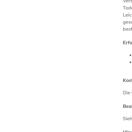
Vers
Tod
Lei
gesu
best
Erf
Kos
Die 
Bea
Sieh
Hin