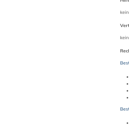
kei
Ver
kei
Rec
Bes
Bes