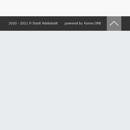
2020 - 2021 © Stadt Waibstadt
powered by
Komm.ONE