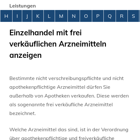
Leistungen
Alphabetisches Register überspringen
H
I
J
K
L
M
N
O
P
Q
R
S
Einzelhandel mit frei
verkäuflichen Arzneimitteln
anzeigen
Bestimmte nicht verschreibungspflichte und nicht
apothekenpflichtige Arzneimittel dürfen Sie
außerhalb von Apotheken verkaufen. Diese werden
als sogenannte frei verkäufliche Arzneimittel
bezeichnet.
Welche Arzneimittel das sind, ist in der Verordnung
über apothekenpflichtige und freiverkäufliche