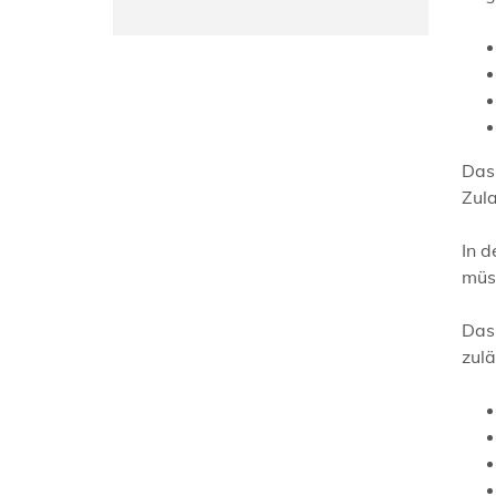
Das
Zula
In 
müss
Das 
zulä