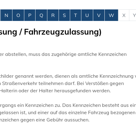
N
O
P
Q
R
S
T
U
V
W
X
Y
sung / Fahrzeugzulassung)
er abstellen, muss das zugehörige amtliche Kennzeichen
ilder genannt werden, dienen als amtliche Kennzeichnung 
 Straßenverkehr teilnehmen darf. Bei Verstößen gegen
 Halterin oder der Halter herausgefunden werden.
gangs ein Kennzeichen zu. Das Kennzeichen besteht aus ein
elassen ist, und einer auf das einzelne Fahrzeug bezogenen
nzeichen gegen eine Gebühr aussuchen.