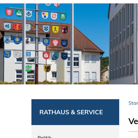
Star
RATHAUS & SERVICE
Ve
Politik