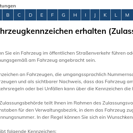
stungen
abetisches Register überspringen
B
C
D
E
F
G
H
I
J
K
L
M
hrzeugkennzeichen erhalten (Zulas
 Sie ein Fahrzeug im öffentlichen Straßenverkehr führen od
nungsgemäß am Fahrzeug angebracht sein.
nzeichen an Fahrzeugen, die umgangssprachlich Nummernsch
rzeugen und als sichtbarer Nachweis, dass das Fahrzeug am
ehrsregeln oder bei Unfällen kann über die Kennzeichen die
 Zulassungsbehörde teilt Ihnen im Rahmen des Zulassungsvor
hstaben für den Verwaltungsbezirk, in dem das Fahrzeug zug
ennungsnummer. In der Regel können Sie sich ein Wunschken
ibt folgende Kennzeichen: