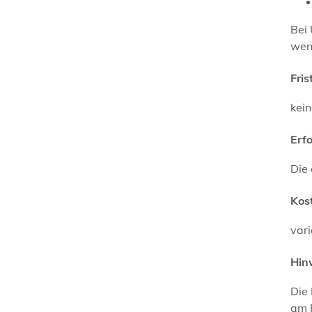
Bei
wen
Fris
kei
Erf
Die 
Kos
vari
Hin
Die 
am 