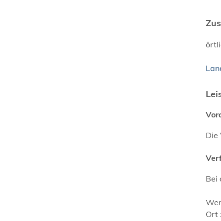
Zus
ört
Lan
Lei
Vor
Die
Ver
Bei
Wen
Ort 